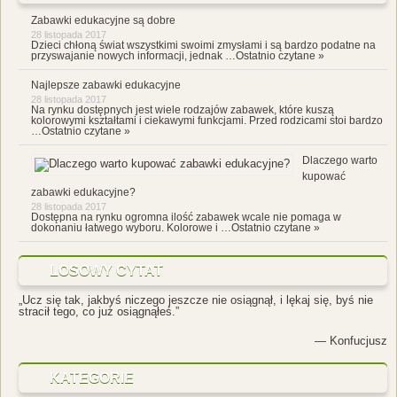
Zabawki edukacyjne są dobre
28 listopada 2017
Dzieci chłoną świat wszystkimi swoimi zmysłami i są bardzo podatne na
przyswajanie nowych informacji, jednak …
Ostatnio czytane »
Najlepsze zabawki edukacyjne
28 listopada 2017
Na rynku dostępnych jest wiele rodzajów zabawek, które kuszą
kolorowymi kształtami i ciekawymi funkcjami. Przed rodzicami stoi bardzo
…
Ostatnio czytane »
Dlaczego warto
kupować
zabawki edukacyjne?
28 listopada 2017
Dostępna na rynku ogromna ilość zabawek wcale nie pomaga w
dokonaniu łatwego wyboru. Kolorowe i …
Ostatnio czytane »
LOSOWY CYTAT
„Ucz się tak, jakbyś niczego jeszcze nie osiągnął, i lękaj się, byś nie
stracił tego, co już osiągnąłeś.”
—
Konfucjusz
KATEGORIE