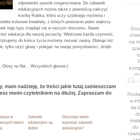
odpowiedni sposób zorganizowana. Do zabawek
edukacyjnych można także z pewnością zaliczyć
Kasia
Julia
kostkę Rubika, która uczy szybkiego myślenia i
iebie kolorowe kwadraty, z których powstanie jeden większy.
Pączek
Kozioł
wek tego typu znajduje się w naszym otoczeniu. Nawet
Dostałam bardzo ważny projekt z
hciałam umieć kilka
ównież edukacja dla naszej pociechy. Właściwie każda czynność,
chemii w szkole średniej. Bardzo mi
 na bardzo wysokim
raktykujemy do końca życia możemy nazwać nauką. Dlatego też
na nim zależy bo dzięki niemu mam
mie. Najbardziej
 tylko użyć głowy i polegać na swojej pomysłowości, dzięki
szansę na 6 na koniec i co z tym
zało mi moje własne
idzie świadectwo z paskiem.
 Nigdy nie mogłam się
Problem polegał na tym, że
, żeby zacząć naukę.
, Głosy na Nie: , Wszystkich głosów:)
kompletnie nie miałam pomysłu jaki
niem jest mieszkać w
eksperyment przeprowadzić, a
latego wypadałoby mi
bardzo chciałam zszokować resztę
 tego języka na bardzo
y, mam nadzieję, że treści jakie tutaj zamieszczam
klasy jak i nauczyciela.
iomie. Znalazłam waszą
iesz moim czytelnikiem na dłużej. Zapraszam do
Postanowiłam poszukać rozwiązania
jestem bardzo z tego
w internecie. Wasza strona okazała
Pokazaliście jak uczyć
się bardzo pomocna do tego. Nie
e robiąc praktycznie nic.
dość, że znalazłam tutaj wiele
 do waszych rad i widać
kacja w
Zabawki
Dlaczego warto
materiałów, które przydadzą mi się
rwszych latach
edukacyjne są
kupować zabawki
postępy. Jestem co raz
do matury z chemii to znalazłam
ia
dobre
edukacyjne?
go marzenia dzięki wam.
również masę eksperymentów dzięki