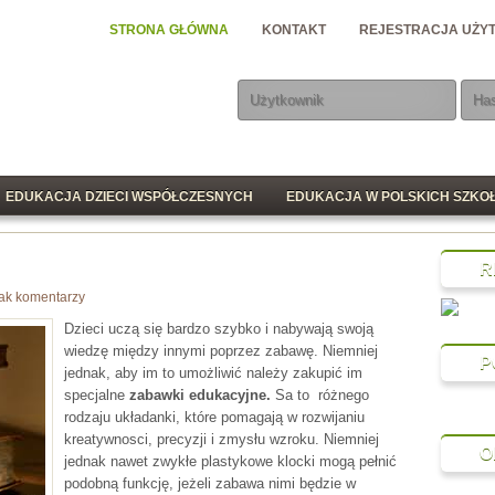
STRONA GŁÓWNA
KONTAKT
REJESTRACJA UŻY
EDUKACJA DZIECI WSPÓŁCZESNYCH
EDUKACJA W POLSKICH SZKO
R
ak komentarzy
Dzieci uczą się bardzo szybko i nabywają swoją
wiedzę między innymi poprzez zabawę. Niemniej
P
jednak, aby im to umożliwić należy zakupić im
specjalne
zabawki edukacyjne.
Sa to różnego
rodzaju układanki, które pomagają w rozwijaniu
kreatywnosci, precyzji i zmysłu wzroku. Niemniej
O
jednak nawet zwykłe plastykowe klocki mogą pełnić
podobną funkcję, jeżeli zabawa nimi będzie w