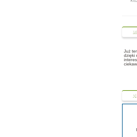
którym jeszcze nie raz zszokuję
swoich rówieśników.
M
Już te
dzięki
intere
ciekaw
N