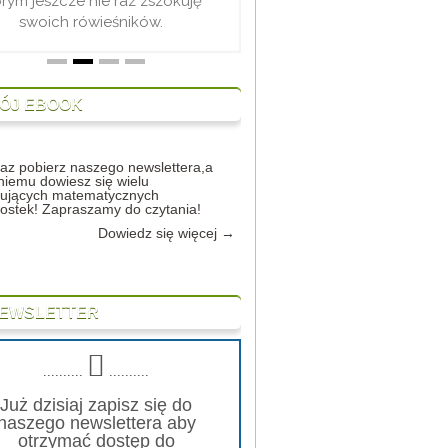
przyszłego ty
zdecydować który mi kupić. Dziś
ekspl
jestem posiadaczką najlepszego
mikroskopu i codziennie dzięki
niemu czerpię wiedzę.
ÓJ EBOOK
raz pobierz naszego newslettera,a
 niemu dowiesz się wielu
sujących matematycznych
ostek! Zapraszamy do czytania!
Dowiedz się więcej →
EWSLETTER
..........
..........