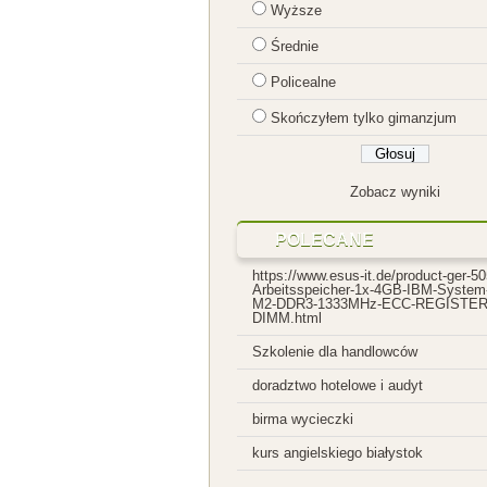
Jakie posiadasz doświadczeni
Wyższe
Średnie
Policealne
Skończyłem tylko gimanzjum
Zobacz wyniki
POLECANE
https://www.esus-it.de/product-ger-50
Arbeitsspeicher-1x-4GB-IBM-System
M2-DDR3-1333MHz-ECC-REGISTER
DIMM.html
Szkolenie dla handlowców
doradztwo hotelowe
i audyt
birma wycieczki