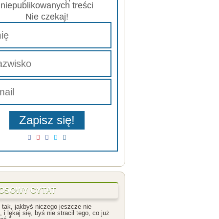
Już dzisiaj zapisz się do
naszego newslettera aby
otrzymać dostęp do
niepublikowanych treści
Nie czekaj!
Zapisz się!
OSOWY CYTAT