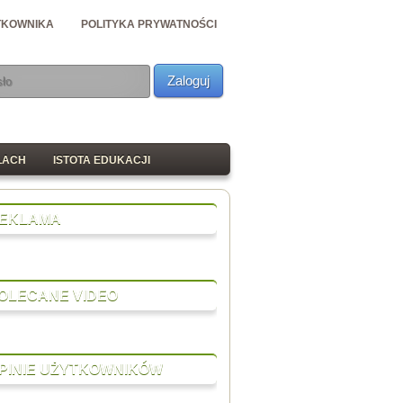
TKOWNIKA
POLITYKA PRYWATNOŚCI
Zaloguj
ŁACH
ISTOTA EDUKACJI
EKLAMA
OLECANE VIDEO
PINIE UŻYTKOWNIKÓW