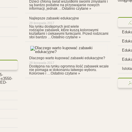
e ?
„Ucz się
Zabawki edukacyjne są dobre
osiągnął,
28 listopada 2017
osiągnął
Dzieci chłoną świat wszystkimi swoimi zmysłami i
są bardzo podatne na przyswajanie nowych
informacji, jednak …
Ostatnio czytane »
Najlepsze zabawki edukacyjne
K
28 listopada 2017
Na rynku dostępnych jest wiele
rodzajów zabawek, które kuszą kolorowymi
Eduka
kształtami i ciekawymi funkcjami. Przed rodzicami
stoi bardzo …
Ostatnio czytane »
Eduka
Eduka
Dlaczego warto kupować zabawki edukacyjne?
Eduka
28 listopada 2017
Dostępna na rynku ogromna ilość zabawek wcale
Istota
nie pomaga w dokonaniu łatwego wyboru.
Kolorowe i …
Ostatnio czytane »
5-
-x3550-
ED-
P