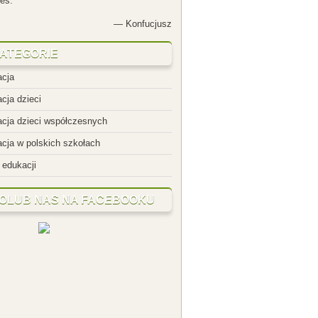
 tak, jakbyś niczego jeszcze nie
 i lękaj się, byś nie stracił tego, co już
eś.”
—
Konfucjusz
ATEGORIE
cja
cja dzieci
cja dzieci współczesnych
cja w polskich szkołach
 edukacji
OLUB NAS NA FACEBOOKU