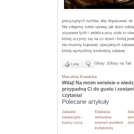
Jurek
precyzyjnych ruchów, aby dopasować do s
Kapusta
Nie zdajemy sobie sprawy jak dużo zaba
Każdy człowiek wcześniej czy
Zawsze c
używanie łyżki i widelca przy stole to r
później łaknie wiedzy. Ja swój głód
języków
której uczymy się na co dzień i którą p
zaspokajam w muzeach. Masa
pozio
nie musimy kupować specjalnych zabawek,
rzeczy która pokazuje nam całą
przeszkad
której wymyślimy konkretną zabawę.
przeszłość. Jednocześnie jest to dla
lenistwo.
mnie jedna z najlepszych form
zmotywować
Głosy: (Głosy na Tak: 
Lubię
spędzania wolnego czasu, czy to
Moim marze
samemu czy ze znajomymi.
Anglii, d
Marcelina Kowalska
Najgorsze jednak jest to, że w taki
nauczyć się
Witaj! Na moim serwisie o wiedz
sposób spędzam czas od kilku lat i
wysokim poz
przypadną Ci do gustu i zostan
skończyły mi się muzea do
stronę i 
czytania!
zwiedzania. Poszukuję w internecie
zadowolona. 
Polecane artykuły
alternatyw. Znalazłem was i wasze
się języka ni
spisy miejsc gdzie swój głód mogę
Stosuję się
Zabawki
Edukacja
Edu
zaspokoić. Nawet nie wiedziałem, że
edukacyjne –
seksualna
pie
niesamowite 
w okolicy mojego miasta jest tyle
bawią i uczą
ważnym punktem
życ
bliżej swoje
ciekawych rzeczy i miejsc. Od
kształcenia